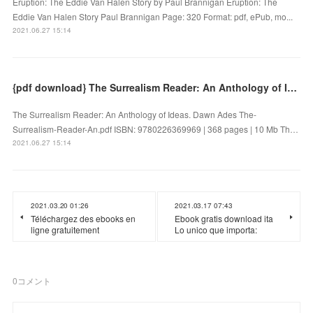
Eruption: The Eddie Van Halen Story by Paul Brannigan Eruption: The
Eddie Van Halen Story Paul Brannigan Page: 320 Format: pdf, ePub, mo...
2021.06.27 15:14
{pdf download} The Surrealism Reader: An Anthology of Ideas
The Surrealism Reader: An Anthology of Ideas. Dawn Ades The-
Surrealism-Reader-An.pdf ISBN: 9780226369969 | 368 pages | 10 Mb Th…
2021.06.27 15:14
2021.03.20 01:26
2021.03.17 07:43
Téléchargez des ebooks en
Ebook gratis download ita
ligne gratuitement
Lo unico que importa:
0
コメント