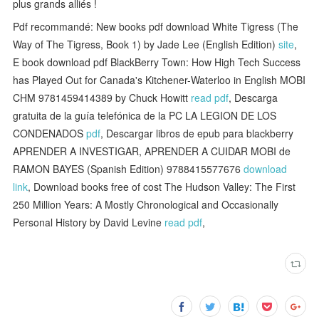
plus grands alliés !
Pdf recommandé: New books pdf download White Tigress (The
Way of The Tigress, Book 1) by Jade Lee (English Edition)
site
,
E book download pdf BlackBerry Town: How High Tech Success
has Played Out for Canada's Kitchener-Waterloo in English MOBI
CHM 9781459414389 by Chuck Howitt
read pdf
, Descarga
gratuita de la guía telefónica de la PC LA LEGION DE LOS
CONDENADOS
pdf
, Descargar libros de epub para blackberry
APRENDER A INVESTIGAR, APRENDER A CUIDAR MOBI de
RAMON BAYES (Spanish Edition) 9788415577676
download
link
, Download books free of cost The Hudson Valley: The First
250 Million Years: A Mostly Chronological and Occasionally
Personal History by David Levine
read pdf
,